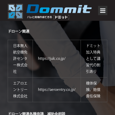
ドローン関連
日本無人
ドミット
航空機免
加入特典
許センタ
https://julc.co.jp/
として講
ー株式会
習代の割
社
引あり
エアロエ
機体保
ントリー
https://aeroentry.co.jp/
険、賠償
株式会社
責任保険
ドローン関連各種申請、補助金相談