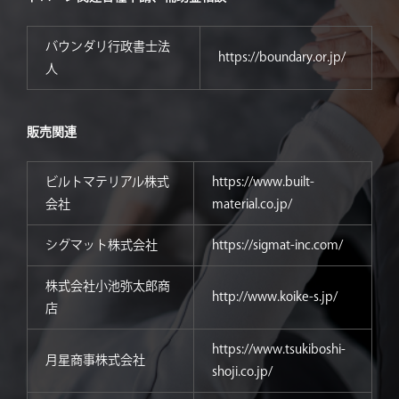
バウンダリ行政書士法
https://boundary.or.jp/
人
販売関連
ビルトマテリアル株式
https://www.built-
会社
material.co.jp/
シグマット株式会社
https://sigmat-inc.com/
株式会社小池弥太郎商
http://www.koike-s.jp/
店
https://www.tsukiboshi-
月星商事株式会社
shoji.co.jp/